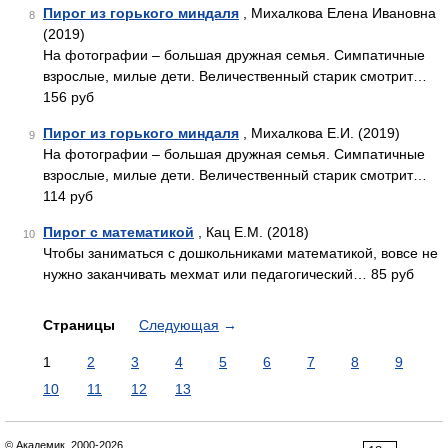
Пирог из горького миндаля
, Михалкова Елена Ивановна
8
(2019)
На фотографии – большая дружная семья. Симпатичные
взрослые, милые дети. Величественный старик смотрит…
156 руб
Пирог из горького миндаля
, Михалкова Е.И. (2019)
9
На фотографии – большая дружная семья. Симпатичные
взрослые, милые дети. Величественный старик смотрит…
114 руб
Пирог с математикой
, Кац Е.М. (2018)
10
Чтобы заниматься с дошкольниками математикой, вовсе не
нужно заканчивать мехмат или педагогический… 85 руб
Страницы
Следующая
→
1
2
3
4
5
6
7
8
9
10
11
12
13
© Академик, 2000-2026